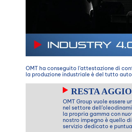
OMT ha conseguito l’attestazione di conf
la produzione industriale è del tutto au
RESTA AGGI
OMT Group vuole essere un p
nel settore dell’oleodina
la propria gamma con nuovi 
nostro impegno è quello di 
servizio dedicato e puntua