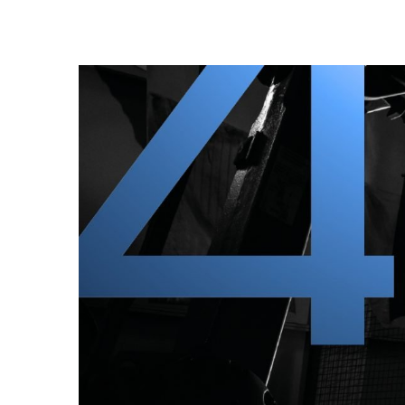
Ingrandisci
immagine