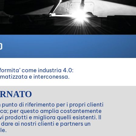
ormita’ come industria 4.0:
tomatizzata e interconessa.
ORNATO
unto di riferimento per i propri clienti
mica; per questo amplia costantemente
prodotti e migliora quelli esistenti. Il
dare ai nostri clienti e partners un
le.